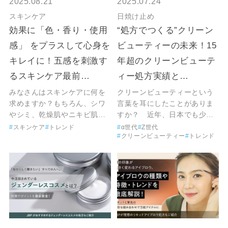
2025.08.21
2025.07.24
スキンケア
日焼け止め
効果に「色・香り・使用
“処方でつくる”クリーン
感」 をプラスして心身を
ビューティーの未来！15
キレイに！五感を刺激す
年超のクリーンビューテ
るスキンケア最前…
ィー処方実績と…
みなさんはスキンケアに何を
クリーンビューティーという
求めますか？もちろん、シワ
言葉を耳にしたことがありま
やシミ、乾燥肌やニキビ肌…
すか？ 近年、日本でも少…
スキンケア
トレンド
α世代
Z世代
クリーンビューティー
トレンド