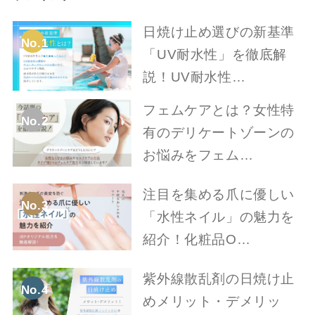
日焼け止め選びの新基準
No.1
「UV耐水性」を徹底解
説！UV耐水性…
フェムケアとは？女性特
No.2
有のデリケートゾーンの
お悩みをフェム…
注目を集める爪に優しい
No.3
「水性ネイル」の魅力を
紹介！化粧品O…
紫外線散乱剤の日焼け止
No.4
めメリット・デメリッ