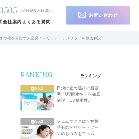
0505
[受付]9:00-17:00
お問い合わせ
由
会社案内
よくある質問
まつ毛を目指す人必見！メリット・デメリットを徹底解説
RANKING
ランキング
日焼け止め選びの新基
No.1
準「UV耐水性」を徹底
解説！UV耐水性…
フェムケアとは？女性
No.2
特有のデリケートゾー
ンのお悩みをフェム…