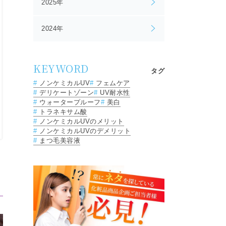
2025年
2024年
KEYWORD
タグ
ノンケミカルUV
フェムケア
デリケートゾーン
UV耐水性
ウォータープルーフ
美白
トラネキサム酸
ノンケミカルUVのメリット
ノンケミカルUVのデメリット
まつ毛美容液