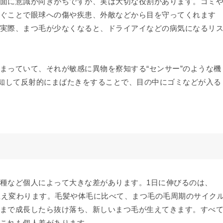
面に意識が向きがちですが、実は大切な役割があります。ゴミ
ぐことで眼球への傷や疾患、外敵などから目を守ってくれます
実際、まつ毛が少なくなると、ドライアイなどの病気になるリ
まっていて、それが敏感に異物を察知する“センサー”のような機
感知して反射的にまばたきをすることで、目の中にゴミなどが入る
種など個人によって大きな差があります。1日に伸びるのは、
で生え変わります。毛髪や体毛に比べて、まつ毛の毛周期のサイク
まで成長したら抜け落ち、新しいまつ毛が生えてきます。すべ
これも個人差があります。