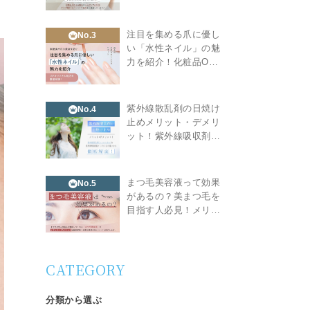
注目を集める爪に優し
No.3
い「水性ネイル」の魅
力を紹介！化粧品O…
紫外線散乱剤の日焼け
No.4
止めメリット・デメリ
ット！紫外線吸収剤…
まつ毛美容液って効果
No.5
があるの？美まつ毛を
目指す人必見！メリ…
CATEGORY
分類から選ぶ