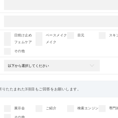
日焼け止め
ベースメイク
目元
スキ
フェムケア
メイク
その他
折りたたまれた3項目もご回答をお願いします。
新規参入
新商品
リニューアル
展示会
ご紹介
検索エンジン
専門
その他
その他