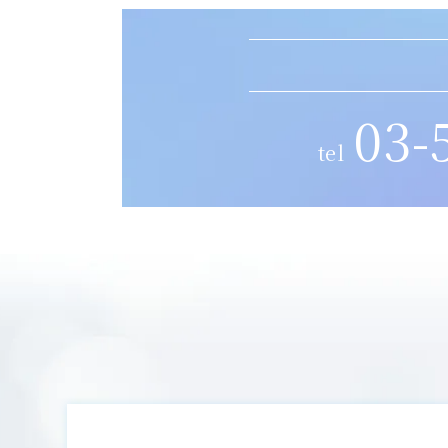
03-
tel