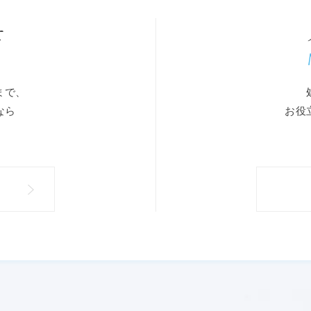
せ
まで、
なら
お役
。