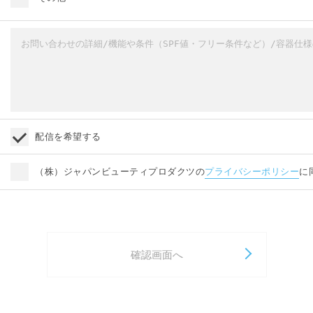
EC
ドラッグストア・バラエティショップ
Amazonや楽天などのモール出品
その他
6ヶ月〜1年未満
1年以上
配信を希望する
（株）ジャパンビューティプロダクツの
プライバシーポリシー
に