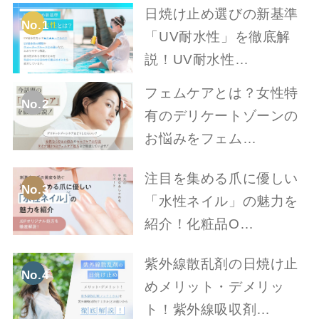
日焼け止め選びの新基準
No.1
「UV耐水性」を徹底解
説！UV耐水性…
フェムケアとは？女性特
No.2
有のデリケートゾーンの
お悩みをフェム…
注目を集める爪に優しい
No.3
「水性ネイル」の魅力を
紹介！化粧品O…
紫外線散乱剤の日焼け止
No.4
めメリット・デメリッ
ト！紫外線吸収剤…