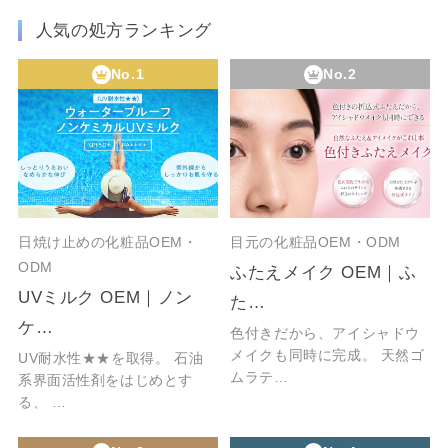
人気の処方ランキング
No.1
No.2
日焼け止めの化粧品OEM・
目元の化粧品OEM・ODM
ODM
ふたえメイク OEM｜ふ
UVミルク OEM｜ノン
た…
ケ…
色付きだから、アイシャドウ
メイクも同時に完成。 天然ゴ
UV耐水性★★を取得。 石油
ムラテ…
系界面活性剤をはじめとす
る、 …