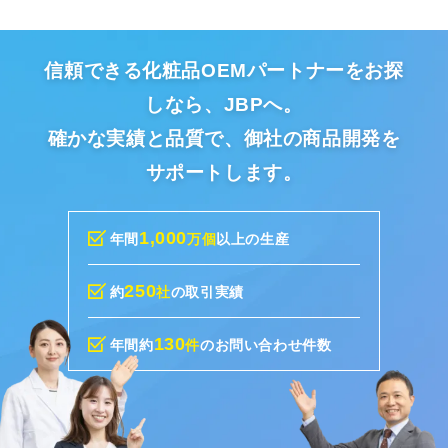
信頼できる化粧品OEMパートナーをお探
しなら、JBPへ。
確かな実績と品質で、御社の商品開発を
サポートします。
1,000
年間
万個
以上の生産
250
約
社
の取引実績
130
年間約
件
のお問い合わせ件数