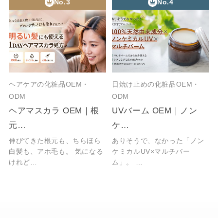
No.3
No.4
ヘアケアの化粧品OEM・
日焼け止めの化粧品OEM・
ODM
ODM
ヘアマスカラ OEM｜根
UVバーム OEM｜ノン
元…
ケ…
伸びてきた根元も、ちらほら
ありそうで、なかった「ノン
白髪も、アホ毛も。 気になる
ケミカルUV×マルチバー
けれど…
ム」。 …