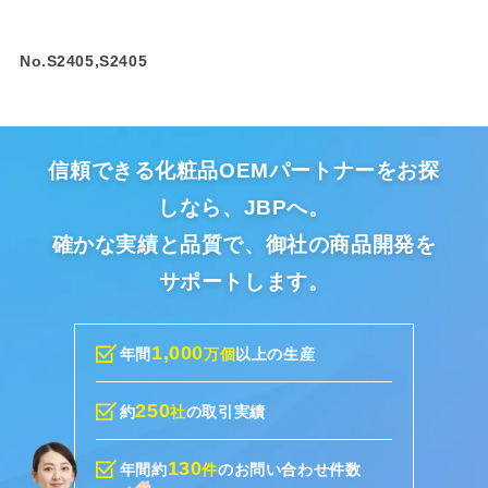
No.S2405,S2405
信頼できる化粧品OEMパートナーをお探
しなら、JBPへ。
確かな実績と品質で、御社の商品開発を
サポートします。
1,000
年間
万個
以上の生産
250
約
社
の取引実績
130
年間約
件
のお問い合わせ件数