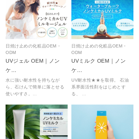
日焼け止めの化粧品OEM・
日焼け止めの化粧品OEM・
ODM
ODM
UVジェル OEM｜ノン
UVミルク OEM｜ノン
ケ…
ケ…
水に強い耐水性を持ちなが
UV耐水性★★を取得。 石油
ら、石けんで簡単に落とせる
系界面活性剤をはじめとす
使いやすさ。…
る、 …