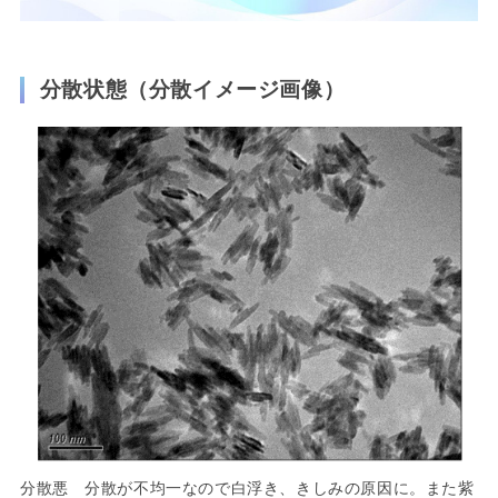
分散状態（分散イメージ画像）
分散悪 分散が不均一なので白浮き、きしみの原因に。また紫