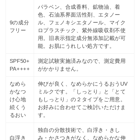
パラベン、合成香料、鉱物油、着
色、石油系界面活性剤、エタノー
9の成分
ル、フェノキシエタノール、マイク
フリー
ロプラスチック、紫外線吸収剤不使
用。旧表示指定成分無添加記載が可
能。お肌にうれしい処方です。
SPF50+
測定試験実施済みなので、測定費用
PA++++
がかかりません。
なめら
伸びが良く、なめらかにうるおうUV
かなつ
ミルクです。「しっとり」と「とて
け心地
もしっとり」の２タイプをご用意。
続くう
お好みに合わせてご検討いただけま
るおい
す。
独自の分散技術で、白浮き・きし
白浮き
み・かさつきがなく、なめらかな伸