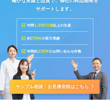
確かな実績と品質で、御社の商品開発を
サポートします。
1,000
年間
万個
以上の生産
250
約
社
の取引実績
130
年間約
件
のお問い合わせ件数
サンプル相談・お見積依頼はこちら