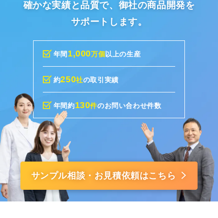
確かな実績と品質で、御社の商品開発を
サポートします。
1,000
年間
万個
以上の生産
250
約
社
の取引実績
130
年間約
件
のお問い合わせ件数
サンプル相談・お見積依頼はこちら