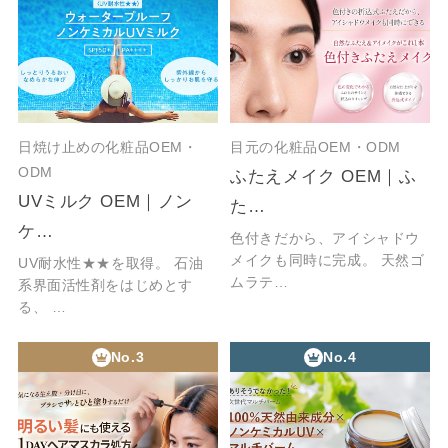
日焼け止めの化粧品OEM・
目元の化粧品OEM・ODM
ODM
ふたえメイク OEM｜ふ
UVミルク OEM｜ノン
た…
ケ…
色付きだから、アイシャドウ
メイクも同時に完成。 天然ゴ
UV耐水性★★を取得。 石油
ムラテ…
系界面活性剤をはじめとす
る、 …
No.3
No.4