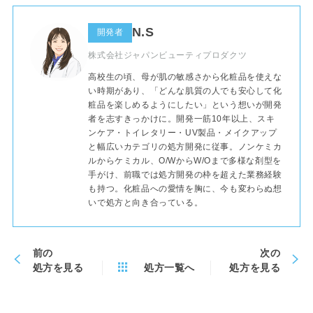
N.S
開発者
株式会社ジャパンビューティプロダクツ
高校生の頃、母が肌の敏感さから化粧品を使えな
い時期があり、「どんな肌質の人でも安心して化
粧品を楽しめるようにしたい」という想いが開発
者を志すきっかけに。開発一筋10年以上、スキ
ンケア・トイレタリー・UV製品・メイクアップ
と幅広いカテゴリの処方開発に従事。ノンケミカ
ルからケミカル、O/WからW/Oまで多様な剤型を
手がけ、前職では処方開発の枠を超えた業務経験
も持つ。化粧品への愛情を胸に、今も変わらぬ想
いで処方と向き合っている。
前の
次の
処方を見る
処方一覧へ
処方を見る