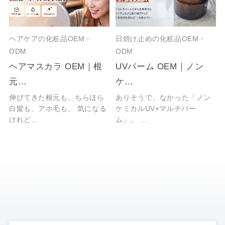
ヘアケアの化粧品OEM・
日焼け止めの化粧品OEM・
ODM
ODM
ヘアマスカラ OEM｜根
UVバーム OEM｜ノン
元…
ケ…
伸びてきた根元も、ちらほら
ありそうで、なかった「ノン
白髪も、アホ毛も。 気になる
ケミカルUV×マルチバー
けれど…
ム」。 …