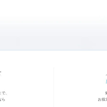
せ
まで、
なら
お役
。